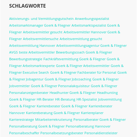
Seitenspalte
SCHLAGWORTE
Aktivierungs- und Vermittlungsgutschein
Anwerbungsspezialist
Arbeitsmarktmanager Goerk & Fliegner
Arbeitsmarktspezialist Goerk &
Fliegner
Arbeitsvermittler gesucht
Arbeitsvermittler Hannover Goerk &
Fliegner
Arbeitsvermittlersuche
Arbeitsvermittlung gesucht
Arbeitsvermittlung Hannover
Arbeitsvermittlungsagentur Goerk & Fliegner
AVGS
beste Arbeitsvermittler
Bewerbungscoach Goerk & Fliegner
Bewerbungsstrategie
Fachkräftevermittlung Goerk & Fliegner
Goerk &
Fliegner Arbeitsmarktexperte
Goerk & Fliegner Arbeitsvermittler
Goerk &
Fliegner Executive Search
Goerk & Fliegner Fachberater für Personal
Goerk
& Fliegner Jobagentur
Goerk & Fliegner Jobcoaching
Goerk & Fliegner
Jobvermittler
Goerk & Fliegner Personalakquisiteur
Goerk & Fliegner
Personalanzeigenberater
Headhunter Goerk & Fliegner
Headhunting
Goerk & Fliegner
HR-Berater
HR-Beratung
HR-Spezialist
Jobvermittlung
Goerk & Fliegner
Karriereberater Goerk & Fliegner
Karriereberater
Hannover
Karriereberatung Goerk & Fliegner
Karriereplaner
Karrierestratege
Mitarbeiterrekrutierung
Personalberater Goerk & Fliegner
Personalberatung Goerk & Fliegner
Personalberatung Hannover
Personalbeschaffer
Personalbesetzungsberater
Personaldienstleister