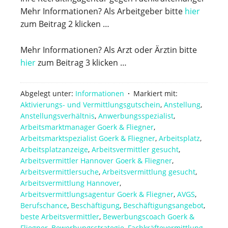
Mehr Informationen? Als Arbeitgeber bitte
hier
zum Beitrag 2 klicken …
Mehr Informationen? Als Arzt oder Ärztin bitte
hier
zum Beitrag 3 klicken …
Abgelegt unter:
Informationen
Markiert mit:
Aktivierungs- und Vermittlungsgutschein
,
Anstellung
,
Anstellungsverhältnis
,
Anwerbungsspezialist
,
Arbeitsmarktmanager Goerk & Fliegner
,
Arbeitsmarktspezialist Goerk & Fliegner
,
Arbeitsplatz
,
Arbeitsplatzanzeige
,
Arbeitsvermittler gesucht
,
Arbeitsvermittler Hannover Goerk & Fliegner
,
Arbeitsvermittlersuche
,
Arbeitsvermittlung gesucht
,
Arbeitsvermittlung Hannover
,
Arbeitsvermittlungsagentur Goerk & Fliegner
,
AVGS
,
Berufschance
,
Beschäftigung
,
Beschäftigungsangebot
,
beste Arbeitsvermittler
,
Bewerbungscoach Goerk &
Fliegner
,
Bewerbungsstrategie
,
Fachkräftevermittlung