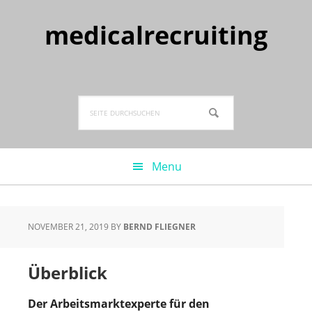
Zur
Zum
Zur
Hauptnavigation
Inhalt
Seitenspalte
medicalrecruiting
springen
springen
springen
Seite
durchsuchen
Menu
NOVEMBER 21, 2019
BY
BERND FLIEGNER
Überblick
Der Arbeitsmarktexperte für den